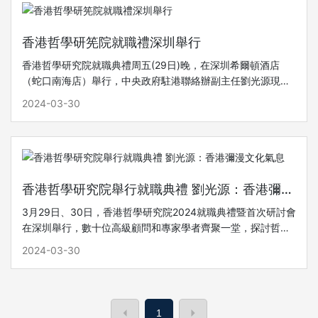
香港哲學研筅院就職禮深圳舉行
香港哲學研究院就職典禮周五(29日)晚，在深圳希爾頓酒店
（蛇口南海店）舉行，中央政府駐港聯絡辦副主任劉光源現場
為香港哲學研究院主席兼院長舒心博士頒發證書，並將「香港
2024-03-30
哲學研究院院旗」移交給舒心博士。劉光源代表中央政府駐港
聯絡辦對香港哲學研究院的成立表示祝賀，稱該研究院的成立
是香港學術界、文化界的一大盛事，也是香港建設中外文化藝
術交流中心的一大喜事。
香港哲學研究院舉行就職典禮 劉光源：香港彌漫
文化氣息
3月29日、30日，香港哲學研究院2024就職典禮暨首次研討會
在深圳舉行，數十位高級顧問和專家學者齊聚一堂，探討哲學
對人類生存和發展所具有的深層次價值。香港中聯辦副主任劉
2024-03-30
光源29日出席典禮，稱「香港處處都彌漫著文化的氣息」，在
香港開展哲學研究有著十分優渥的社會土壤，並對香港哲學研
究院的成立與發展提出三點期望：潛心植根香港、堅定立足中
國、勇於面向世界。
1